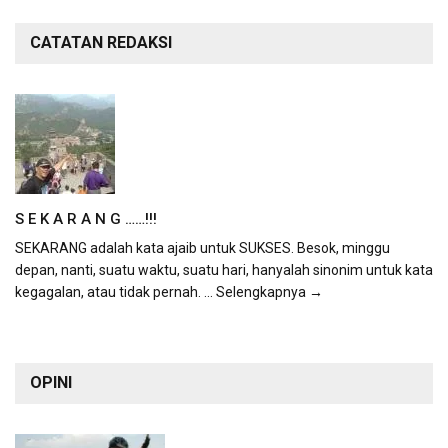
CATATAN REDAKSI
S E K A R A N G ……!!!
SEKARANG adalah kata ajaib untuk SUKSES. Besok, minggu
depan, nanti, suatu waktu, suatu hari, hanyalah sinonim untuk kata
kegagalan, atau tidak pernah.
... Selengkapnya →
OPINI