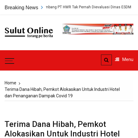
Skip
 Persetujuan Tambang PT HWR Tak Pernah Dievaluasi Dinas ESDM
Breaking News
P
to
content
Sulut
Online
Torang pe berita
Menu
Home
Terima Dana Hibah, Pemkot Alokasikan Untuk Industri Hotel
dan Penanganan Dampak Covid 19
Terima Dana Hibah, Pemkot
Alokasikan Untuk Industri Hotel