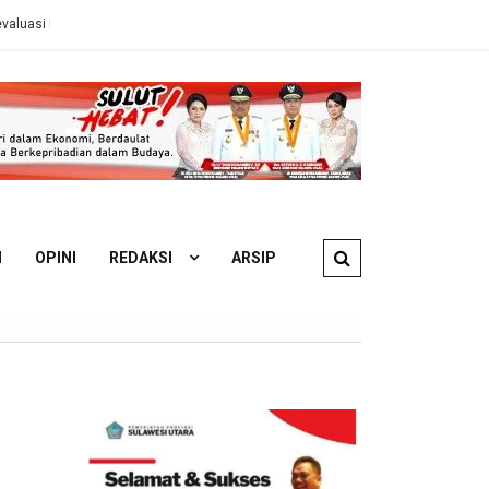
nas ESDM
Ahli Hukum Perdata: Pengelola KM Barcelona 5A Wajib Ga
N
OPINI
REDAKSI
ARSIP