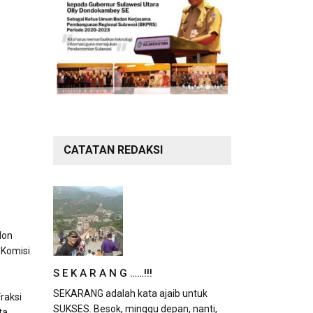
CATATAN REDAKSI
lon
 Komisi
S E K A R A N G ……!!!
SEKARANG adalah kata ajaib untuk
raksi
SUKSES. Besok, minggu depan, nanti,
ta