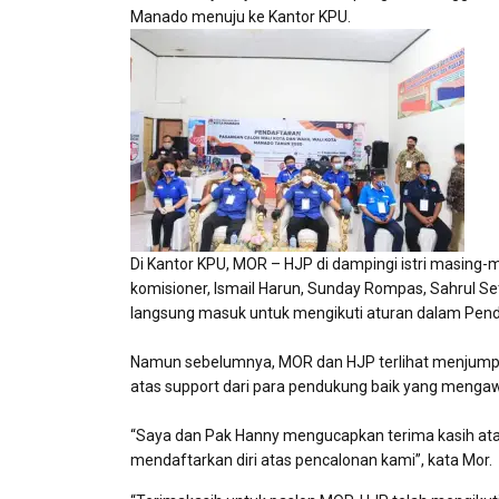
Manado menuju ke Kantor KPU.
Di Kantor KPU, MOR – HJP di dampingi istri masin
komisioner, Ismail Harun, Sunday Rompas, Sahrul S
langsung masuk untuk mengikuti aturan dalam Penda
Namun sebelumnya, MOR dan HJP terlihat menjumpa
atas support dari para pendukung baik yang meng
“Saya dan Pak Hanny mengucapkan terima kasih at
mendaftarkan diri atas pencalonan kami”, kata Mor.