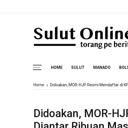
Skip
to
content
Torang pe berita
HOME
SULUT
MANADO
BOL
Home
Didoakan, MOR-HJP Resmi Mendaftar di KP
Didoakan, MOR-HJP
Diantar Ribuan Ma