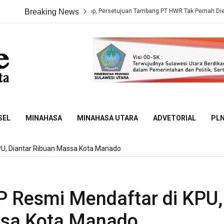
Fakta Sidang Terungkap, Persetujuan Tambang PT HWR Tak Pernah Dievaluasi Di
Breaking News
Sulut
Online
SEL
MINAHASA
MINAHASA UTARA
ADVETORIAL
PL
U, Diantar Ribuan Massa Kota Manado
 Resmi Mendaftar di KPU,
ssa Kota Manado