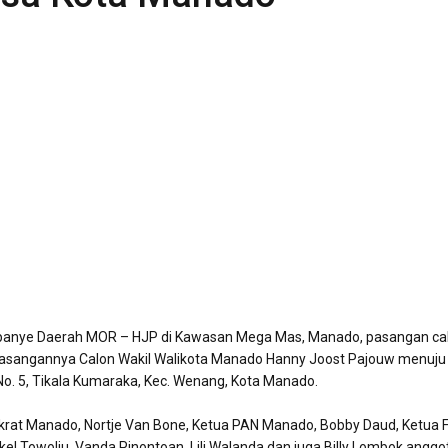
panye Daerah MOR – HJP di Kawasan Mega Mas, Manado, pasangan ca
asangannya Calon Wakil Walikota Manado Hanny Joost Pajouw menuju
o. 5, Tikala Kumaraka, Kec. Wenang, Kota Manado.
rat Manado, Nortje Van Bone, Ketua PAN Manado, Bobby Daud, Ketua F
l Towoliu, Vanda Pinontoan, Lili Walanda dan juga Billy Lombok anggo