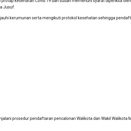
 protap kesehatan Covid 19 dan sudah memenuhi syarat diperiksa ole
a Jusuf.
jauhi kerumunan serta mengikuti protokol kesehatan sehingga pendaf
njalani prosedur pendaftaran pencalonan Walikota dan Wakil Walikota 