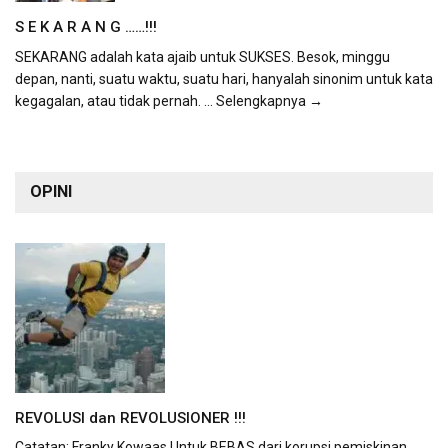
S E K A R A N G ……!!!
SEKARANG adalah kata ajaib untuk SUKSES. Besok, minggu
depan, nanti, suatu waktu, suatu hari, hanyalah sinonim untuk kata
kegagalan, atau tidak pernah.
... Selengkapnya →
OPINI
REVOLUSI dan REVOLUSIONER !!!
Catatan: Franky Kowaas Untuk BEBAS dari korupsi pemiskinan