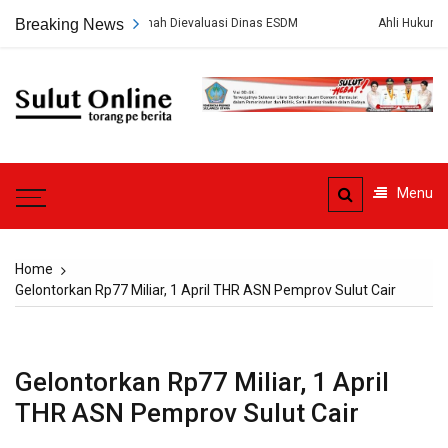
Skip
g PT HWR Tak Pernah Dievaluasi Dinas ESDM
Breaking News
Ahli Hukum Perdata: P
to
content
Sulut
Online
Torang pe berita
Menu
Home
Gelontorkan Rp77 Miliar, 1 April THR ASN Pemprov Sulut Cair
Gelontorkan Rp77 Miliar, 1 April
THR ASN Pemprov Sulut Cair