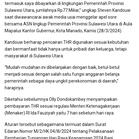
termasuk saya dibayarkan di lingkungan Pemerintah Provinsi
Sulawesi Utara, jumlahnya Rp77 Miliar,” ungkap Steven Kandouw
saat diwawancarai awak media usai menggelar apel sore
bersama ASN lingkup Pemerintah Provinsi Sulawesi Utara di Aula
Mapalus Kantor Gubernur, Kota Manado, Kamis (28/3/2024).
Kandouw berharap pencairan THR digunakan sesuai kebutuhan
dan bermanfaat tidak hanya untuk pribadi dan keluarga, tetapi
masyarakat di Sulawesi Utara.
“Mudah-mudahan ini dibelanjakan dengan baik, betul-betul
menjadi sesuai dengan salah satu fungsi anggaran belanja
pemerintah sebagai daya ungkit perekonomian di daerah,”
harapnya.
Diketahui sebelumnya Olly Dondokambey menyampaikan
pembayaran THR sesuai regulasi Menteri Ketenagakerjaan
(Menaker) RI Ida Fauziyah yaitu 7 hari sebelum hari raya.
Aturan tersebut sebagaimana termuat dalam Surat
Edaran Nomor M/2/HK.04/III/2024 tentang Pelaksanaan
Pemberian Tunjangan Hari Raya Keagamaan 2024 Bagi