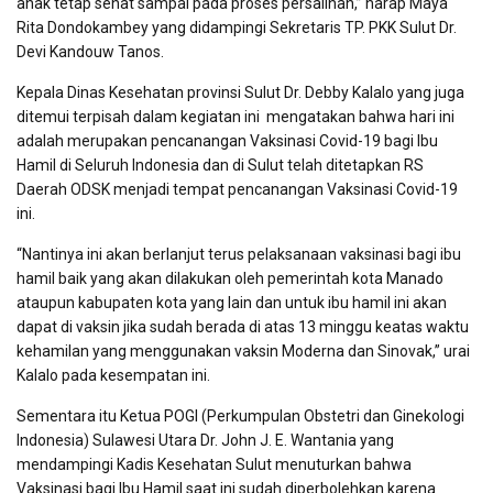
anak tetap sehat sampai pada proses persalinan,” harap Maya
Rita Dondokambey yang didampingi Sekretaris TP. PKK Sulut Dr.
Devi Kandouw Tanos.
Kepala Dinas Kesehatan provinsi Sulut Dr. Debby Kalalo yang juga
ditemui terpisah dalam kegiatan ini mengatakan bahwa hari ini
adalah merupakan pencanangan Vaksinasi Covid-19 bagi Ibu
Hamil di Seluruh Indonesia dan di Sulut telah ditetapkan RS
Daerah ODSK menjadi tempat pencanangan Vaksinasi Covid-19
ini.
“Nantinya ini akan berlanjut terus pelaksanaan vaksinasi bagi ibu
hamil baik yang akan dilakukan oleh pemerintah kota Manado
ataupun kabupaten kota yang lain dan untuk ibu hamil ini akan
dapat di vaksin jika sudah berada di atas 13 minggu keatas waktu
kehamilan yang menggunakan vaksin Moderna dan Sinovak,” urai
Kalalo pada kesempatan ini.
Sementara itu Ketua POGI (Perkumpulan Obstetri dan Ginekologi
Indonesia) Sulawesi Utara Dr. John J. E. Wantania yang
mendampingi Kadis Kesehatan Sulut menuturkan bahwa
Vaksinasi bagi Ibu Hamil saat ini sudah diperbolehkan karena