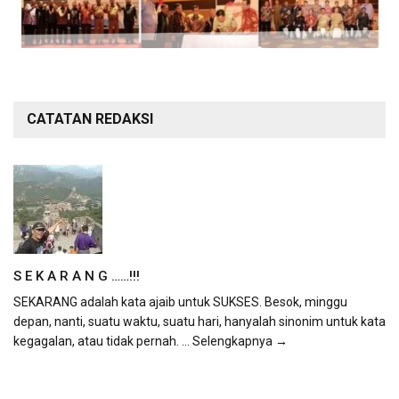
CATATAN REDAKSI
S E K A R A N G ……!!!
SEKARANG adalah kata ajaib untuk SUKSES. Besok, minggu
depan, nanti, suatu waktu, suatu hari, hanyalah sinonim untuk kata
kegagalan, atau tidak pernah.
... Selengkapnya →