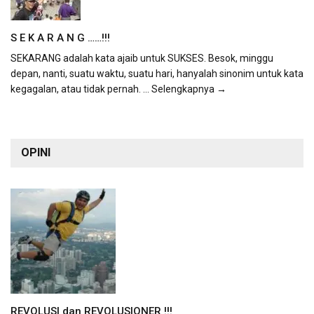
S E K A R A N G ……!!!
SEKARANG adalah kata ajaib untuk SUKSES. Besok, minggu
depan, nanti, suatu waktu, suatu hari, hanyalah sinonim untuk kata
kegagalan, atau tidak pernah.
... Selengkapnya →
OPINI
REVOLUSI dan REVOLUSIONER !!!