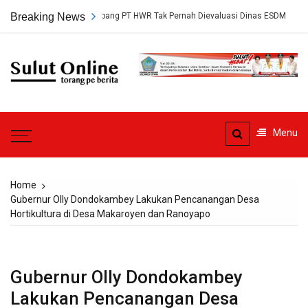
Skip
ersetujuan Tambang PT HWR Tak Pernah Dievaluasi Dinas ESDM
Breaking News
Ahl
to
content
Sulut
Online
Torang pe berita
Menu
Home
Gubernur Olly Dondokambey Lakukan Pencanangan Desa
Hortikultura di Desa Makaroyen dan Ranoyapo
Gubernur Olly Dondokambey
Lakukan Pencanangan Desa