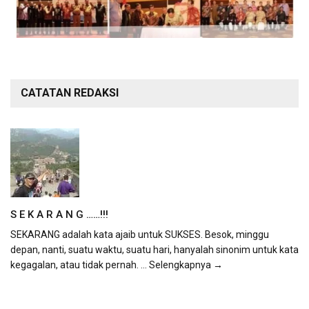
CATATAN REDAKSI
S E K A R A N G ……!!!
SEKARANG adalah kata ajaib untuk SUKSES. Besok, minggu
depan, nanti, suatu waktu, suatu hari, hanyalah sinonim untuk kata
kegagalan, atau tidak pernah.
... Selengkapnya →