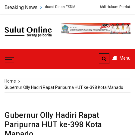
Skip
k Pernah Dievaluasi Dinas ESDM
Breaking News
Ahli Hukum Perdata: Pengelola K
to
content
Sulut
Online
Torang pe berita
Menu
Home
Gubernur Olly Hadiri Rapat Paripurna HUT ke-398 Kota Manado
Gubernur Olly Hadiri Rapat
Paripurna HUT ke-398 Kota
Manado