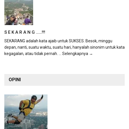
S E K A R A N G ……!!!
SEKARANG adalah kata ajaib untuk SUKSES. Besok, minggu
depan, nanti, suatu waktu, suatu hari, hanyalah sinonim untuk kata
kegagalan, atau tidak pernah.
... Selengkapnya →
OPINI