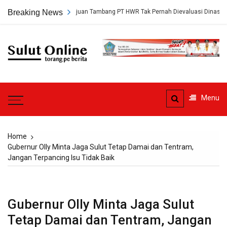
Skip
rungkap, Persetujuan Tambang PT HWR Tak Pernah Dievaluasi Dinas ESDM
Breaking News
to
content
Sulut
Online
Torang pe berita
Menu
Home
Gubernur Olly Minta Jaga Sulut Tetap Damai dan Tentram,
Jangan Terpancing Isu Tidak Baik
Gubernur Olly Minta Jaga Sulut
Tetap Damai dan Tentram, Jangan