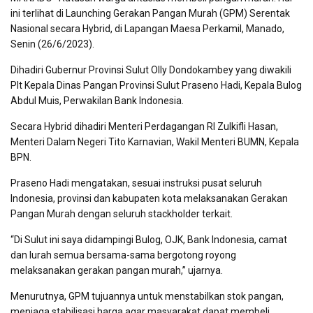
ini terlihat di Launching Gerakan Pangan Murah (GPM) Serentak
Nasional secara Hybrid, di Lapangan Maesa Perkamil, Manado,
Senin (26/6/2023).
Dihadiri Gubernur Provinsi Sulut Olly Dondokambey yang diwakili
Plt Kepala Dinas Pangan Provinsi Sulut Praseno Hadi, Kepala Bulog
Abdul Muis, Perwakilan Bank Indonesia.
Secara Hybrid dihadiri Menteri Perdagangan RI Zulkifli Hasan,
Menteri Dalam Negeri Tito Karnavian, Wakil Menteri BUMN, Kepala
BPN.
Praseno Hadi mengatakan, sesuai instruksi pusat seluruh
Indonesia, provinsi dan kabupaten kota melaksanakan Gerakan
Pangan Murah dengan seluruh stackholder terkait.
“Di Sulut ini saya didampingi Bulog, OJK, Bank Indonesia, camat
dan lurah semua bersama-sama bergotong royong
melaksanakan gerakan pangan murah,” ujarnya.
Menurutnya, GPM tujuannya untuk menstabilkan stok pangan,
menjaga stabilisasi harga agar masyarakat dapat membeli