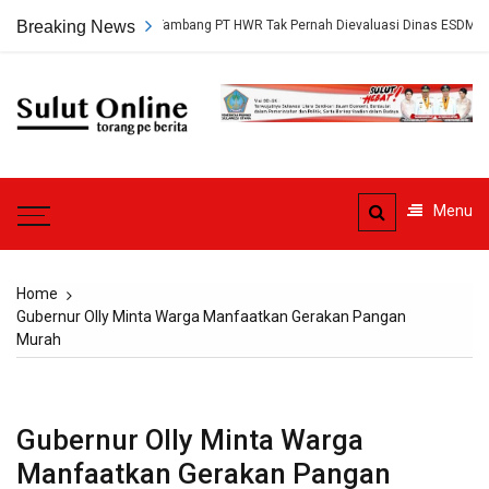
Skip
ap, Persetujuan Tambang PT HWR Tak Pernah Dievaluasi Dinas ESDM
Breaking News
to
content
Sulut
Online
Torang pe berita
Menu
Home
Gubernur Olly Minta Warga Manfaatkan Gerakan Pangan
Murah
Gubernur Olly Minta Warga
Manfaatkan Gerakan Pangan