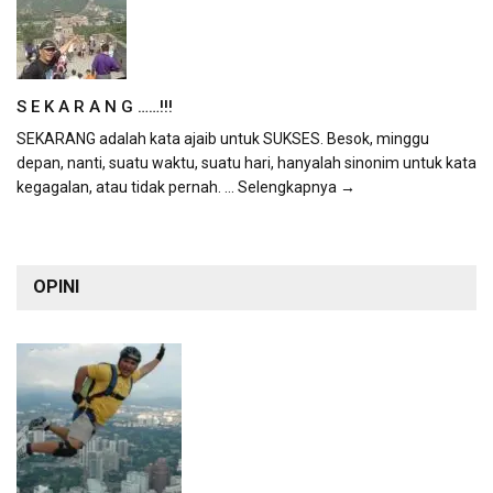
S E K A R A N G ……!!!
SEKARANG adalah kata ajaib untuk SUKSES. Besok, minggu
depan, nanti, suatu waktu, suatu hari, hanyalah sinonim untuk kata
kegagalan, atau tidak pernah.
... Selengkapnya →
OPINI