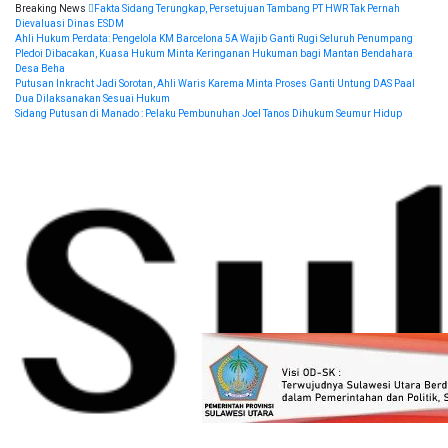
Skip
Breaking News
Fakta Sidang Terungkap, Persetujuan Tambang PT HWR Tak Pernah
to
Dievaluasi Dinas ESDM
content
Ahli Hukum Perdata: Pengelola KM Barcelona 5A Wajib Ganti Rugi Seluruh Penumpang
Pledoi Dibacakan, Kuasa Hukum Minta Keringanan Hukuman bagi Mantan Bendahara
Desa Beha
Putusan Inkracht Jadi Sorotan, Ahli Waris Karema Minta Proses Ganti Untung DAS Paal
Dua Dilaksanakan Sesuai Hukum
Sidang Putusan di Manado : Pelaku Pembunuhan Joel Tanos Dihukum Seumur Hidup