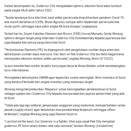
Dalam kesempatan itu, Gubernur Olly mengatakan optimis, ekonomi Sulut akan tumbuh
pada angka 6% di akhir tahun 2022.
“Tanda-tandanya bisa kita lihat, saat sektor pariwisata drop dihantam pandemi Covid-19,
kita masih bertahan di 5,93%. Mulai Agustus sampai akhir September pariwisata kita
mulai pulih, sehingga saya yakin angka 6% bisa dicapai,” ungkapnya.
Terkait hal itu, Dosen Fakultas Ekonomi dan Bisnis (FEB) Unsrat Manado, Gerdy Worang
optimis dengan target yang diberikan Gubernur Olly Dondokambey kepada jajarannya dan
juga kepada kita semua yang mencintai Sulut.
“Pertumbuhan Ekonomo (PE) itu dipengaruhi oleh pengelolaan sumber daya alam dan
ketrampilan sumber daya manusia. Dari teori ini Pak Gubernur Olly tau betul bagaimana
memajukan ekonomi melalui sektor pariwisata,” ungkap Worang, Senin (3/10/22).
Ia pun memberikan contoh, terakhir kunjungan kerja ke Korea Selatan untuk mendatangkan
turis international.
Peningkatan ketrampilan UMKM agar kapasitas usaha meningkat. Iklim investasi di Sulut
yang kondusif terbukti dari angka investasi yang melampui target.
Worang menginterpretasikan ‘Mapalus’ untuk meningkatkan perekonomian di Sulut
sebagai ajakan dari Gubernur Olly kepada masyarakat dan jajaran pemerintah yang ada
di Sulut.
“Tidak ada lagi ego sektoral, penyerapan anggaran yang maksimal, memperhatikan rantai
pasok (supply chain) agar kebutuhan masyarakat tetap terpenuhi sehingga inflasi
terkendali,” ungkap Worang yang juga Ekonom Sulut ini.
“Last but not the least, Our Governor is a fighter. lihat saja sejak Pak Olly menjabat
gubernur, PE Sulut selalu diatas rata-rata nasional,” tandas Worang.(sulutonline)