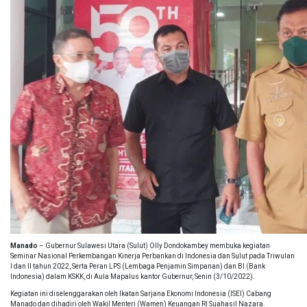
Manado
– Gubernur Sulawesi Utara (Sulut) Olly Dondokambey membuka kegiatan
Seminar Nasional Perkembangan Kinerja Perbankan di Indonesia dan Sulut pada Triwulan
I dan II tahun 2022, Serta Peran LPS (Lembaga Penjamin Simpanan) dan BI (Bank
Indonesia) dalam KSKK, di Aula Mapalus kantor Gubernur, Senin (3/10/2022).
Kegiatan ini diselenggarakan oleh Ikatan Sarjana Ekonomi Indonesia (ISEI) Cabang
Manado dan dihadiri oleh Wakil Menteri (Wamen) Keuangan RI Suahasil Nazara.