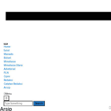
Sulut Online
Torang pe berita
Home
Sulut
Manado
Bolsel
Minahasa
Minahasa Utara
Advetorial
PLN
Opini
Redaksi
Catatan Redaksi
Arsip
Menu
Search
for:
Arsip