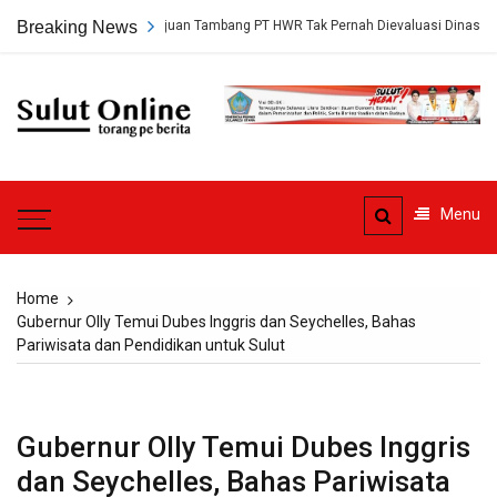
Skip
 Terungkap, Persetujuan Tambang PT HWR Tak Pernah Dievaluasi Dinas ESDM
Breaking News
to
content
Sulut
Online
Torang pe berita
Menu
Home
Gubernur Olly Temui Dubes Inggris dan Seychelles, Bahas
Pariwisata dan Pendidikan untuk Sulut
Gubernur Olly Temui Dubes Inggris
dan Seychelles, Bahas Pariwisata