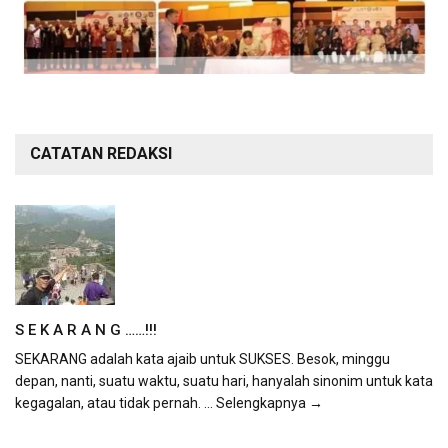
CATATAN REDAKSI
S E K A R A N G ……!!!
SEKARANG adalah kata ajaib untuk SUKSES. Besok, minggu
depan, nanti, suatu waktu, suatu hari, hanyalah sinonim untuk kata
kegagalan, atau tidak pernah.
... Selengkapnya →