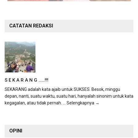
CATATAN REDAKSI
S E K A R A N G ……!!!
SEKARANG adalah kata ajaib untuk SUKSES. Besok, minggu
depan, nanti, suatu waktu, suatu hari, hanyalah sinonim untuk kata
kegagalan, atau tidak pernah.
... Selengkapnya →
OPINI