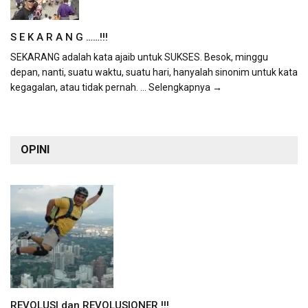
S E K A R A N G ……!!!
SEKARANG adalah kata ajaib untuk SUKSES. Besok, minggu
depan, nanti, suatu waktu, suatu hari, hanyalah sinonim untuk kata
kegagalan, atau tidak pernah.
... Selengkapnya →
OPINI
REVOLUSI dan REVOLUSIONER !!!