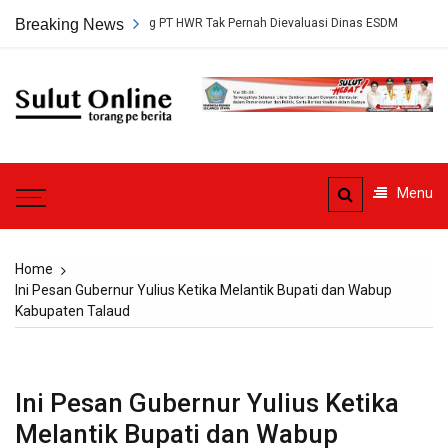
Skip
tujuan Tambang PT HWR Tak Pernah Dievaluasi Dinas ESDM
Breaking News
Pledoi 
to
content
Sulut
Online
Torang pe berita
Menu
Home
Ini Pesan Gubernur Yulius Ketika Melantik Bupati dan Wabup
Kabupaten Talaud
Ini Pesan Gubernur Yulius Ketika
Melantik Bupati dan Wabup