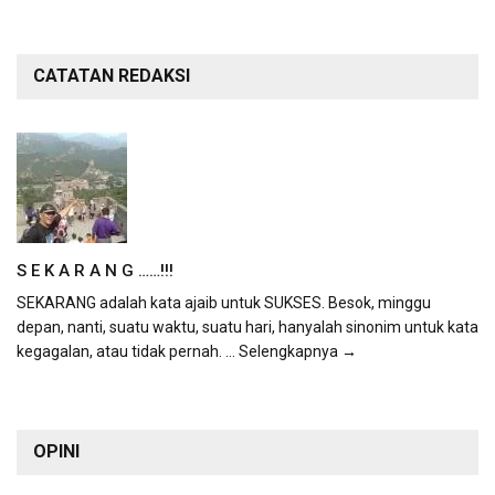
CATATAN REDAKSI
S E K A R A N G ……!!!
SEKARANG adalah kata ajaib untuk SUKSES. Besok, minggu
depan, nanti, suatu waktu, suatu hari, hanyalah sinonim untuk kata
kegagalan, atau tidak pernah.
... Selengkapnya →
OPINI