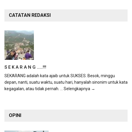
CATATAN REDAKSI
S E K A R A N G ……!!!
SEKARANG adalah kata ajaib untuk SUKSES. Besok, minggu
depan, nanti, suatu waktu, suatu hari, hanyalah sinonim untuk kata
kegagalan, atau tidak pernah.
... Selengkapnya →
OPINI