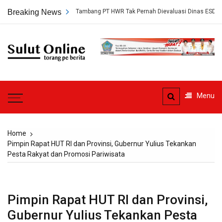
Skip
gkap, Persetujuan Tambang PT HWR Tak Pernah Dievaluasi Dinas ESDM
Breaking News
to
content
Sulut
Online
Torang pe berita
Menu
Home
Pimpin Rapat HUT RI dan Provinsi, Gubernur Yulius Tekankan
Pesta Rakyat dan Promosi Pariwisata
Pimpin Rapat HUT RI dan Provinsi,
Gubernur Yulius Tekankan Pesta