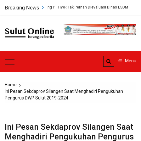
Skip
rsetujuan Tambang PT HWR Tak Pernah Dievaluasi Dinas ESDM
Breaking News
Ahli
to
content
Sulut
Online
Torang pe berita
Menu
Home
Ini Pesan Sekdaprov Silangen Saat Menghadiri Pengukuhan
Pengurus DWP Sulut 2019-2024
Ini Pesan Sekdaprov Silangen Saat
Menghadiri Pengukuhan Pengurus