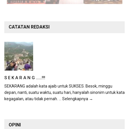
CATATAN REDAKSI
S E K A R A N G ……!!!
SEKARANG adalah kata ajaib untuk SUKSES. Besok, minggu
depan, nanti, suatu waktu, suatu hari, hanyalah sinonim untuk kata
kegagalan, atau tidak pernah.
... Selengkapnya →
OPINI