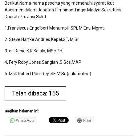
Berikut Nama-nama peserta yang memenuhi syarat ikut
Asesmen dalam Jabatan Pimpinan Tinggi Madya Sekretaris
Daerah Provinsi Sulut.
1.Fransiscus Engelbert Manumpil ,SPi, M.Env. Mgmt.
2. Steve Hartke Andries Kepel,ST, M.Si.
3. dr. Debie K.R Kalalo, MSc,PH.
4, Fery Roby Jones Sangian ,S.Sos,MAP.
5. Izak Robert Paul Rey, SE,M.Si. (sulutonline)
Telah dibaca: 155
Bagikan halaman ini:
WhatsApp
Print