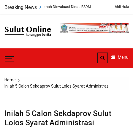
Skip
g PT HWR Tak Pernah Dievaluasi Dinas ESDM
Breaking News
Ahli Hukum Perdata: 
to
content
Sulut
Online
Torang pe berita
Menu
Home
Inilah 5 Calon Sekdaprov Sulut Lolos Syarat Administrasi
Inilah 5 Calon Sekdaprov Sulut
Lolos Syarat Administrasi