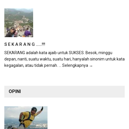
S E K A R A N G ……!!!
SEKARANG adalah kata ajaib untuk SUKSES. Besok, minggu
depan, nanti, suatu waktu, suatu hari, hanyalah sinonim untuk kata
kegagalan, atau tidak pernah.
... Selengkapnya →
OPINI