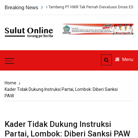
Skip
ngkap, Persetujuan Tambang PT HWR Tak Pernah Dievaluasi Dinas ESDM
Breaking News
to
content
Sulut
Online
Torang pe berita
Menu
Home
Kader Tidak Dukung Instruksi Partai, Lombok: Diberi Sanksi
PAW
Kader Tidak Dukung Instruksi
Partai, Lombok: Diberi Sanksi PAW