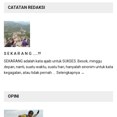
CATATAN REDAKSI
S E K A R A N G ……!!!
SEKARANG adalah kata ajaib untuk SUKSES. Besok, minggu
depan, nanti, suatu waktu, suatu hari, hanyalah sinonim untuk kata
kegagalan, atau tidak pernah.
... Selengkapnya →
OPINI