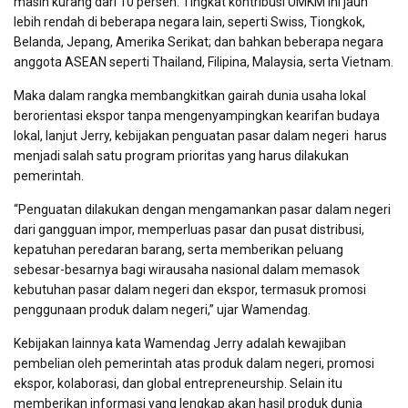
masih kurang dari 10 persen. Tingkat kontribusi UMKM ini jauh
lebih rendah di beberapa negara lain, seperti Swiss, Tiongkok,
Belanda, Jepang, Amerika Serikat; dan bahkan beberapa negara
anggota ASEAN seperti Thailand, Filipina, Malaysia, serta Vietnam.
Maka dalam rangka membangkitkan gairah dunia usaha lokal
berorientasi ekspor tanpa mengenyampingkan kearifan budaya
lokal, lanjut Jerry, kebijakan penguatan pasar dalam negeri harus
menjadi salah satu program prioritas yang harus dilakukan
pemerintah.
“Penguatan dilakukan dengan mengamankan pasar dalam negeri
dari gangguan impor, memperluas pasar dan pusat distribusi,
kepatuhan peredaran barang, serta memberikan peluang
sebesar-besarnya bagi wirausaha nasional dalam memasok
kebutuhan pasar dalam negeri dan ekspor, termasuk promosi
penggunaan produk dalam negeri,” ujar Wamendag.
Kebijakan lainnya kata Wamendag Jerry adalah kewajiban
pembelian oleh pemerintah atas produk dalam negeri, promosi
ekspor, kolaborasi, dan global entrepreneurship. Selain itu
memberikan informasi yang lengkap akan hasil produk dunia