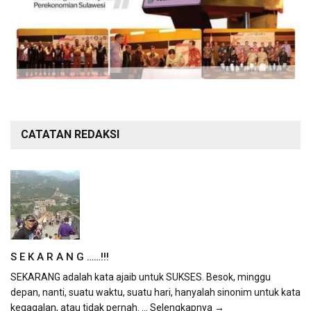
CATATAN REDAKSI
S E K A R A N G ……!!!
SEKARANG adalah kata ajaib untuk SUKSES. Besok, minggu
depan, nanti, suatu waktu, suatu hari, hanyalah sinonim untuk kata
kegagalan, atau tidak pernah.
... Selengkapnya →