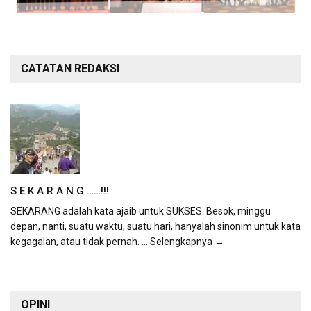
CATATAN REDAKSI
S E K A R A N G ……!!!
SEKARANG adalah kata ajaib untuk SUKSES. Besok, minggu
depan, nanti, suatu waktu, suatu hari, hanyalah sinonim untuk kata
kegagalan, atau tidak pernah.
... Selengkapnya →
OPINI