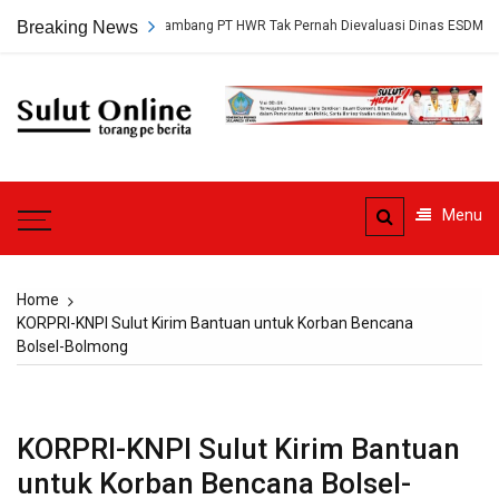
Skip
ap, Persetujuan Tambang PT HWR Tak Pernah Dievaluasi Dinas ESDM
Breaking News
to
content
Sulut
Online
Torang pe berita
Menu
Home
KORPRI-KNPI Sulut Kirim Bantuan untuk Korban Bencana
Bolsel-Bolmong
KORPRI-KNPI Sulut Kirim Bantuan
untuk Korban Bencana Bolsel-