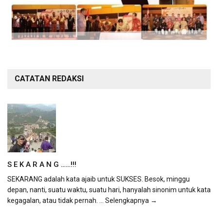
CATATAN REDAKSI
S E K A R A N G ……!!!
SEKARANG adalah kata ajaib untuk SUKSES. Besok, minggu
depan, nanti, suatu waktu, suatu hari, hanyalah sinonim untuk kata
kegagalan, atau tidak pernah.
... Selengkapnya →