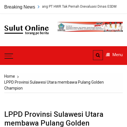
Skip
Persetujuan Tambang PT HWR Tak Pernah Dievaluasi Dinas ESDM
Breaking News
Ahl
to
content
Sulut
Online
Torang pe berita
Menu
Home
LPPD Provinsi Sulawesi Utara membawa Pulang Golden
Champion
LPPD Provinsi Sulawesi Utara
membawa Pulang Golden