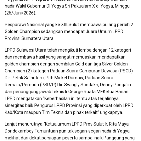
hadir Wakil Gubernur DI Yogya Sri Pakualam X di Yogya, Minggu
(26/Juni/2026).
Pesparawi Nasional yang ke XIII, Sulut membawa pulang peraih 2
Golden Champion sedangkan mendapat Juara Umum LPPD
Provinsi Sumatera Utara.
LPPD Sulawesi Utara telah mengikuti lomba dengan 12 kategori
dan membawa hasil yang sangat memuaskan mendapatkan
golden champion dengan sembilan Gold dan tiga Silver Golden
Champion (2) kategori Paduan Suara Campuran Dewasa (PSCD)
Dir. Petrik Salhuteru, Plth Mickel Dumais, Paduan Suara
Remaja/Pemuda (PSR/P) Dir. Swingly Sondakh, Denny Pongalin
dan penanggung jawab teknis Ir.George Ruata.MEKetua Harian
LPPD mengatakan “Keberhasilan ini tentu atas terjalinnya
sinergitas baik Pengurus LPPD Provinsi yang diperkuat oleh LPPD
Kab/Kota maupun Tim Teknis dan pihak terkait” ungkapnya.
Lanjut menurutnya “Ketua umum LPPD Prov Sulut Ir. Rita Maya
Dondokambey Tamuntuan pun tak segan-segan hadir di Yogya,
melihat dari dekat persiapan peserta sampai naik Panggung yang