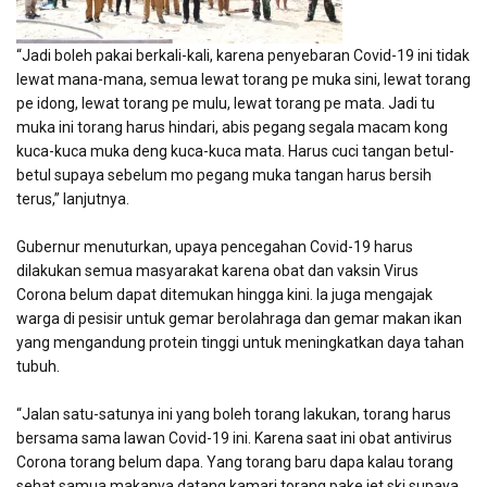
“Jadi boleh pakai berkali-kali, karena penyebaran Covid-19 ini tidak
lewat mana-mana, semua lewat torang pe muka sini, lewat torang
pe idong, lewat torang pe mulu, lewat torang pe mata. Jadi tu
muka ini torang harus hindari, abis pegang segala macam kong
kuca-kuca muka deng kuca-kuca mata. Harus cuci tangan betul-
betul supaya sebelum mo pegang muka tangan harus bersih
terus,” lanjutnya.
Gubernur menuturkan, upaya pencegahan Covid-19 harus
dilakukan semua masyarakat karena obat dan vaksin Virus
Corona belum dapat ditemukan hingga kini. Ia juga mengajak
warga di pesisir untuk gemar berolahraga dan gemar makan ikan
yang mengandung protein tinggi untuk meningkatkan daya tahan
tubuh.
“Jalan satu-satunya ini yang boleh torang lakukan, torang harus
bersama sama lawan Covid-19 ini. Karena saat ini obat antivirus
Corona torang belum dapa. Yang torang baru dapa kalau torang
sehat samua makanya datang kamari torang pake jet ski supaya