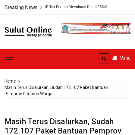
Skip
ang PT HWR Tak Pernah Dievaluasi Dinas ESDM
Breaking News
Ahli Hukum Perdata:
to
content
Sulut
Online
Torang pe berita
Menu
Home
Masih Terus Disalurkan, Sudah 172.107 Paket Bantuan
Pemprov Diterima Warga
Masih Terus Disalurkan, Sudah
172.107 Paket Bantuan Pemprov