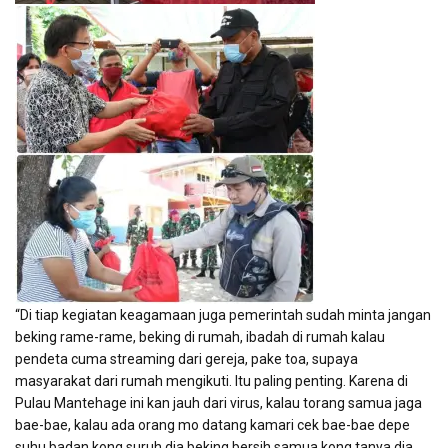
“Di tiap kegiatan keagamaan juga pemerintah sudah minta jangan
beking rame-rame, beking di rumah, ibadah di rumah kalau
pendeta cuma streaming dari gereja, pake toa, supaya
masyarakat dari rumah mengikuti. Itu paling penting. Karena di
Pulau Mantehage ini kan jauh dari virus, kalau torang samua jaga
bae-bae, kalau ada orang mo datang kamari cek bae-bae depe
suhu badan kong suruh dia beking bersih samua kong tanya dia