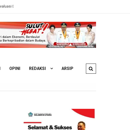
s ESDM
Ahli Hukum Perdata: Pengelola KM Barcelona 5A Wajib Gant
N
OPINI
REDAKSI
ARSIP