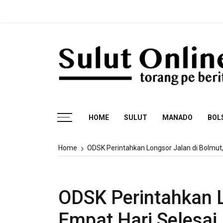
Skip
Fak
to
content
Torang pe berita
HOME
SULUT
MANADO
BOL
Home
ODSK Perintahkan Longsor Jalan di Bolmut, 
ODSK Perintahkan L
Empat Hari Selesai,