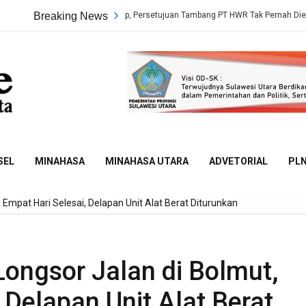
ta Sidang Terungkap, Persetujuan Tambang PT HWR Tak Pernah Dievaluasi Dina
Breaking News
Sulut
Online
SEL
MINAHASA
MINAHASA UTARA
ADVETORIAL
PL
Empat Hari Selesai, Delapan Unit Alat Berat Diturunkan
ongsor Jalan di Bolmut,
 Delapan Unit Alat Berat