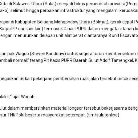
ta di Sulawesi Utara (Sulut) menjadi fokus pemerintah provinsi (Pem
o), selimut hingga perbaikan infrastruktur yang mengalami kerusaka
longsor di Kabupaten Bolaang Mongondow Utara (Bolmut), gerak cepat 
 SatpolPP dan lain-lain) termasuk Dinas PUPR dalam mengatasi tanah l
dengan menurunkan delapan unit alat berat diantaranya 8 unit Escavato
y) dan pak Wagub (Steven Kandouw) untuk segera turun membersihkan m
kembali normal,” terang Plt Kadis PUPR Daerah Sulut Adolf Tamengkel, 
askan terkait pekerjaan pembersihan ruas jalan tersebut untuk sec
lalui!,” ujar Wagub.
 Sulut dalam membersihkan material longsor tersebut bekerjasama den
ur TNI/Polri beserta masyarakat setempat. (tim/sulutonline)