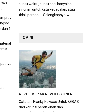
prov)
suatu waktu, suatu hari, hanyalah
n.
sinonim untuk kata kegagalan, atau
tidak pernah.
... Selengkapnya →
Pemprov
ongsor
r dan 1
OPINI
aterial
Kamis
epatnya
gan
REVOLUSI dan REVOLUSIONER !!!
Catatan: Franky Kowaas Untuk BEBAS
dari korupsi pemiskinan dan