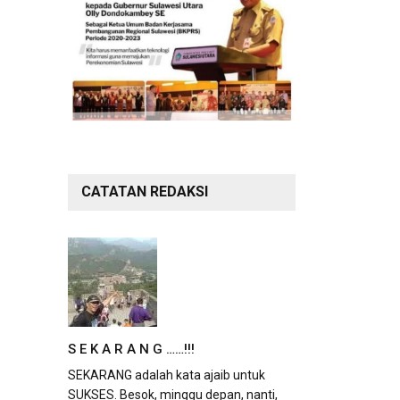
CATATAN REDAKSI
S E K A R A N G ……!!!
SEKARANG adalah kata ajaib untuk
SUKSES. Besok, minggu depan, nanti,