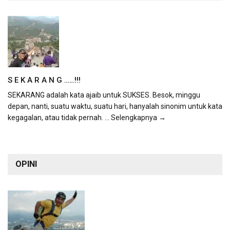
S E K A R A N G ……!!!
SEKARANG adalah kata ajaib untuk SUKSES. Besok, minggu
depan, nanti, suatu waktu, suatu hari, hanyalah sinonim untuk kata
kegagalan, atau tidak pernah.
... Selengkapnya →
OPINI