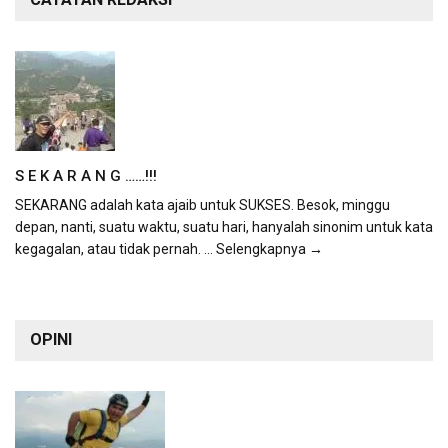
S E K A R A N G ……!!!
SEKARANG adalah kata ajaib untuk SUKSES. Besok, minggu
depan, nanti, suatu waktu, suatu hari, hanyalah sinonim untuk kata
kegagalan, atau tidak pernah.
... Selengkapnya →
OPINI