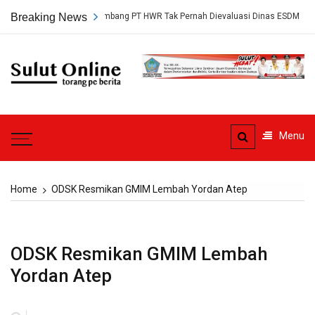
Skip
p, Persetujuan Tambang PT HWR Tak Pernah Dievaluasi Dinas ESDM
Breaking News
to
content
Sulut
Online
Torang pe berita
Menu
Home
ODSK Resmikan GMIM Lembah Yordan Atep
ODSK Resmikan GMIM Lembah
Yordan Atep