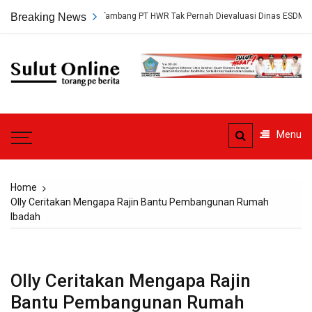
Skip
p, Persetujuan Tambang PT HWR Tak Pernah Dievaluasi Dinas ESDM
Breaking News
to
content
Sulut
Online
Torang pe berita
Menu
Home
Olly Ceritakan Mengapa Rajin Bantu Pembangunan Rumah
Ibadah
Olly Ceritakan Mengapa Rajin
Bantu Pembangunan Rumah