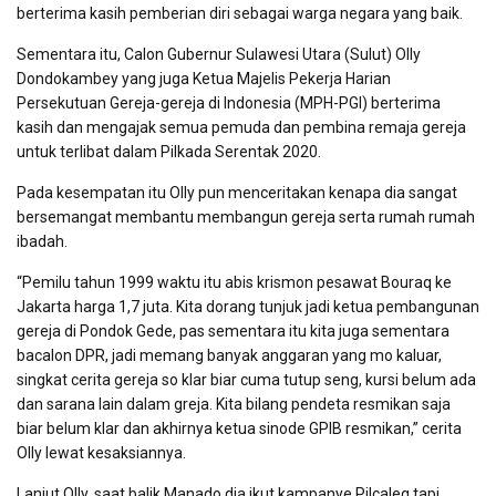
berterima kasih pemberian diri sebagai warga negara yang baik.
Sementara itu, Calon Gubernur Sulawesi Utara (Sulut) Olly
Dondokambey yang juga Ketua Majelis Pekerja Harian
Persekutuan Gereja-gereja di Indonesia (MPH-PGI) berterima
kasih dan mengajak semua pemuda dan pembina remaja gereja
untuk terlibat dalam Pilkada Serentak 2020.
Pada kesempatan itu Olly pun menceritakan kenapa dia sangat
bersemangat membantu membangun gereja serta rumah rumah
ibadah.
“Pemilu tahun 1999 waktu itu abis krismon pesawat Bouraq ke
Jakarta harga 1,7 juta. Kita dorang tunjuk jadi ketua pembangunan
gereja di Pondok Gede, pas sementara itu kita juga sementara
bacalon DPR, jadi memang banyak anggaran yang mo kaluar,
singkat cerita gereja so klar biar cuma tutup seng, kursi belum ada
dan sarana lain dalam greja. Kita bilang pendeta resmikan saja
biar belum klar dan akhirnya ketua sinode GPIB resmikan,” cerita
Olly lewat kesaksiannya.
Lanjut Olly, saat balik Manado dia ikut kampanye Pilcaleg tapi