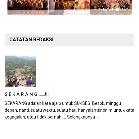
CATATAN REDAKSI
S E K A R A N G ……!!!
SEKARANG adalah kata ajaib untuk SUKSES. Besok, minggu
depan, nanti, suatu waktu, suatu hari, hanyalah sinonim untuk kata
kegagalan, atau tidak pernah.
... Selengkapnya →