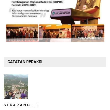
CATATAN REDAKSI
S E K A R A N G ……!!!