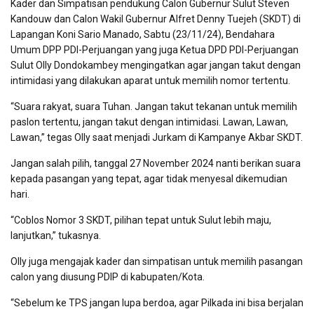
Kader dan Simpatisan pendukung Calon Gubernur Sulut Steven
Kandouw dan Calon Wakil Gubernur Alfret Denny Tuejeh (SKDT) di
Lapangan Koni Sario Manado, Sabtu (23/11/24), Bendahara
Umum DPP PDI-Perjuangan yang juga Ketua DPD PDI-Perjuangan
Sulut Olly Dondokambey mengingatkan agar jangan takut dengan
intimidasi yang dilakukan aparat untuk memilih nomor tertentu.
“Suara rakyat, suara Tuhan. Jangan takut tekanan untuk memilih
paslon tertentu, jangan takut dengan intimidasi. Lawan, Lawan,
Lawan,” tegas Olly saat menjadi Jurkam di Kampanye Akbar SKDT.
Jangan salah pilih, tanggal 27 November 2024 nanti berikan suara
kepada pasangan yang tepat, agar tidak menyesal dikemudian
hari.
“Coblos Nomor 3 SKDT, pilihan tepat untuk Sulut lebih maju,
lanjutkan,” tukasnya.
Olly juga mengajak kader dan simpatisan untuk memilih pasangan
calon yang diusung PDIP di kabupaten/Kota.
“Sebelum ke TPS jangan lupa berdoa, agar Pilkada ini bisa berjalan