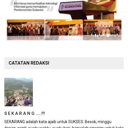
CATATAN REDAKSI
S E K A R A N G ……!!!
SEKARANG adalah kata ajaib untuk SUKSES. Besok, minggu