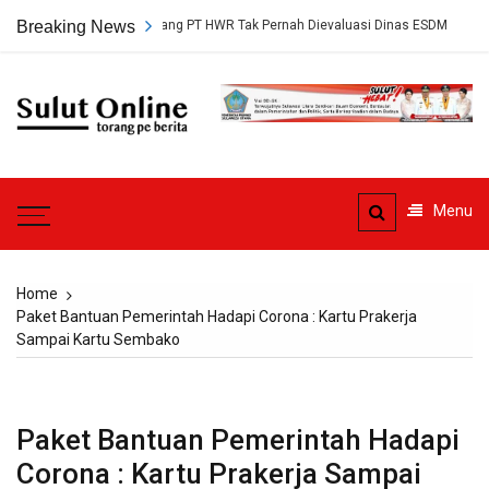
Skip
rsetujuan Tambang PT HWR Tak Pernah Dievaluasi Dinas ESDM
Breaking News
Pled
to
content
Sulut
Online
Torang pe berita
Menu
Home
Paket Bantuan Pemerintah Hadapi Corona : Kartu Prakerja
Sampai Kartu Sembako
Paket Bantuan Pemerintah Hadapi
Corona : Kartu Prakerja Sampai