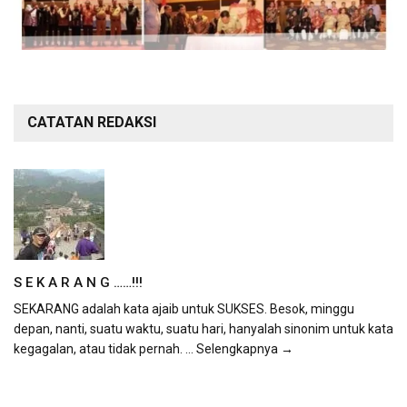
CATATAN REDAKSI
S E K A R A N G ……!!!
SEKARANG adalah kata ajaib untuk SUKSES. Besok, minggu
depan, nanti, suatu waktu, suatu hari, hanyalah sinonim untuk kata
kegagalan, atau tidak pernah.
... Selengkapnya →