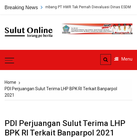
Skip
kap, Persetujuan Tambang PT HWR Tak Pernah Dievaluasi Dinas ESDM
Breaking News
to
content
Sulut
Online
Torang pe berita
Menu
Home
PDI Perjuangan Sulut Terima LHP BPK RI Terkait Banparpol
2021
PDI Perjuangan Sulut Terima LHP
BPK RI Terkait Banparpol 2021