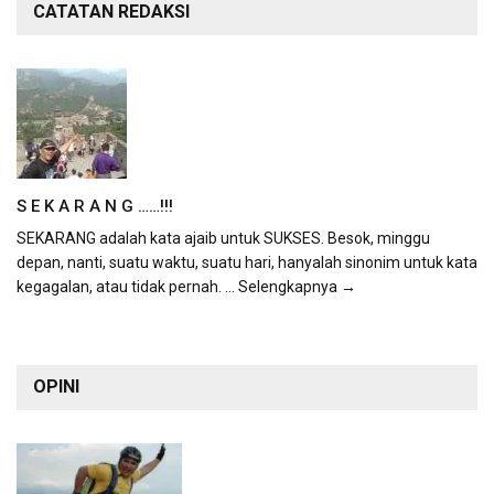
CATATAN REDAKSI
S E K A R A N G ……!!!
SEKARANG adalah kata ajaib untuk SUKSES. Besok, minggu
depan, nanti, suatu waktu, suatu hari, hanyalah sinonim untuk kata
kegagalan, atau tidak pernah.
... Selengkapnya →
OPINI