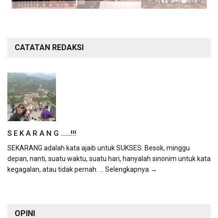
CATATAN REDAKSI
S E K A R A N G ……!!!
SEKARANG adalah kata ajaib untuk SUKSES. Besok, minggu
depan, nanti, suatu waktu, suatu hari, hanyalah sinonim untuk kata
kegagalan, atau tidak pernah.
... Selengkapnya →
OPINI