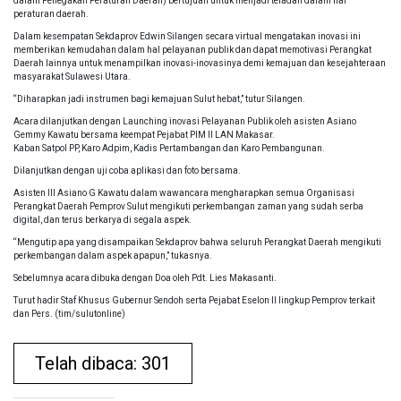
dalam Penegakan Peraturan Daerah) bertujuan untuk menjadi teladan dalam hal
peraturan daerah.
Dalam kesempatan Sekdaprov Edwin Silangen secara virtual mengatakan inovasi ini
memberikan kemudahan dalam hal pelayanan publik dan dapat memotivasi Perangkat
Daerah lainnya untuk menampilkan inovasi-inovasinya demi kemajuan dan kesejahteraan
masyarakat Sulawesi Utara.
“Diharapkan jadi instrumen bagi kemajuan Sulut hebat,” tutur Silangen.
Acara dilanjutkan dengan Launching inovasi Pelayanan Publik oleh asisten Asiano
Gemmy Kawatu bersama keempat Pejabat PIM II LAN Makasar.
Kaban Satpol PP, Karo Adpim, Kadis Pertambangan dan Karo Pembangunan.
Dilanjutkan dengan uji coba aplikasi dan foto bersama.
Asisten III Asiano G Kawatu dalam wawancara mengharapkan semua Organisasi
Perangkat Daerah Pemprov Sulut mengikuti perkembangan zaman yang sudah serba
digital, dan terus berkarya di segala aspek.
“Mengutip apa yang disampaikan Sekdaprov bahwa seluruh Perangkat Daerah mengikuti
perkembangan dalam aspek apapun,” tukasnya.
Sebelumnya acara dibuka dengan Doa oleh Pdt. Lies Makasanti.
Turut hadir Staf Khusus Gubernur Sendoh serta Pejabat Eselon II lingkup Pemprov terkait
dan Pers. (tim/sulutonline)
Telah dibaca: 301