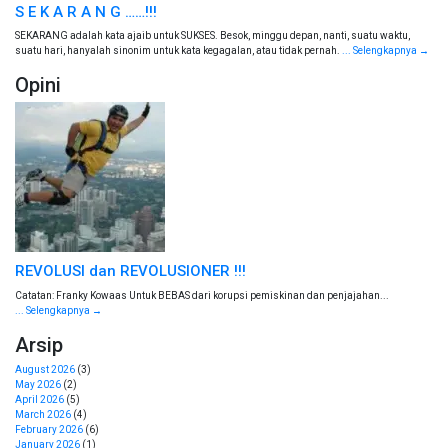
S E K A R A N G ……!!!
SEKARANG adalah kata ajaib untuk SUKSES. Besok, minggu depan, nanti, suatu waktu,
suatu hari, hanyalah sinonim untuk kata kegagalan, atau tidak pernah.
... Selengkapnya →
Opini
REVOLUSI dan REVOLUSIONER !!!
Catatan: Franky Kowaas Untuk BEBAS dari korupsi pemiskinan dan penjajahan...
... Selengkapnya →
Arsip
August 2026
(3)
May 2026
(2)
April 2026
(5)
March 2026
(4)
February 2026
(6)
January 2026
(1)