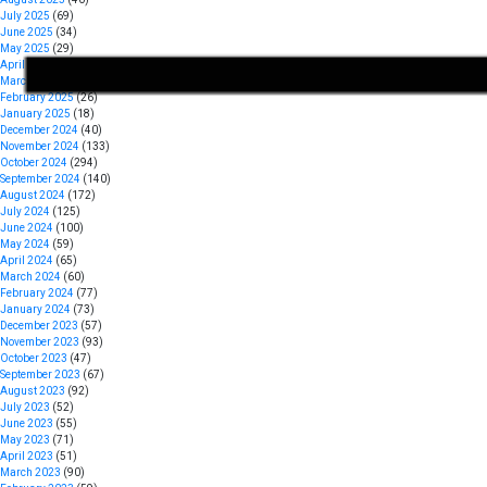
July 2025
(69)
June 2025
(34)
May 2025
(29)
April 2025
(39)
March 2025
(65)
February 2025
(26)
January 2025
(18)
December 2024
(40)
November 2024
(133)
October 2024
(294)
September 2024
(140)
Torang pe berita
August 2024
Sulut Online
(172)
July 2024
(125)
June 2024
(100)
May 2024
(59)
April 2024
(65)
March 2024
(60)
February 2024
(77)
January 2024
(73)
December 2023
(57)
November 2023
(93)
October 2023
(47)
September 2023
(67)
August 2023
(92)
July 2023
(52)
June 2023
(55)
May 2023
(71)
April 2023
(51)
March 2023
(90)