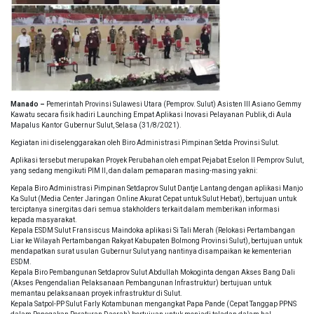
Manado –
Pemerintah Provinsi Sulawesi Utara (Pemprov. Sulut) Asisten III Asiano Gemmy
Kawatu secara fisik hadiri Launching Empat Aplikasi Inovasi Pelayanan Publik, di Aula
Mapalus Kantor Gubernur Sulut, Selasa (31/8/2021).
Kegiatan ini diselenggarakan oleh Biro Administrasi Pimpinan Setda Provinsi Sulut.
Aplikasi tersebut merupakan Proyek Perubahan oleh empat Pejabat Eselon II Pemprov Sulut,
yang sedang mengikuti PIM II, dan dalam pemaparan masing-masing yakni:
Kepala Biro Administrasi Pimpinan Setdaprov Sulut Dantje Lantang dengan aplikasi Manjo
Ka Sulut (Media Center Jaringan Online Akurat Cepat untuk Sulut Hebat), bertujuan untuk
terciptanya sinergitas dari semua stakholders terkait dalam memberikan informasi
kepada masyarakat.
Kepala ESDM Sulut Fransiscus Maindoka aplikasi Si Tali Merah (Relokasi Pertambangan
Liar ke Wilayah Pertambangan Rakyat Kabupaten Bolmong Provinsi Sulut), bertujuan untuk
mendapatkan surat usulan Gubernur Sulut yang nantinya disampaikan ke kementerian
ESDM.
Kepala Biro Pembangunan Setdaprov Sulut Abdullah Mokoginta dengan Akses Bang Dali
(Akses Pengendalian Pelaksanaan Pembangunan Infrastruktur) bertujuan untuk
memantau pelaksanaan proyek infrastruktur di Sulut.
Kepala Satpol-PP Sulut Farly Kotambunan mengangkat Papa Pande (Cepat Tanggap PPNS