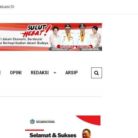
ESDM
Ahli Hukum Perdata: Pengelola KM Barcelona 5A Wajib Ganti 
N
OPINI
REDAKSI
ARSIP