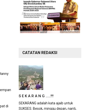
CATATAN REDAKSI
 Hanny
 mempan
S E K A R A N G ……!!!
SEKARANG adalah kata ajaib untuk
pat di
SUKSES. Besok, minggu depan, nanti,