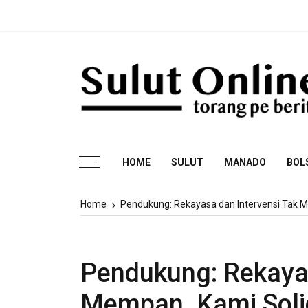
Skip
Fakta
to
content
Torang pe berita
HOME
SULUT
MANADO
BOL
Home
Pendukung: Rekayasa dan Intervensi Tak
Pendukung: Rekayas
Mempan, Kami Sol