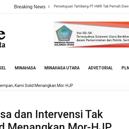
 Sidang Terungkap, Persetujuan Tambang PT HWR Tak Pernah Dievaluasi Dinas 
Breaking News
Sulut
Online
SEL
MINAHASA
MINAHASA UTARA
ADVETORIAL
PL
 Mempan, Kami Solid Menangkan Mor-HJP
a dan Intervensi Tak
id Menangkan Mor-HJP