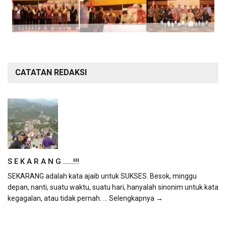
CATATAN REDAKSI
S E K A R A N G ……!!!
SEKARANG adalah kata ajaib untuk SUKSES. Besok, minggu
depan, nanti, suatu waktu, suatu hari, hanyalah sinonim untuk kata
kegagalan, atau tidak pernah.
... Selengkapnya →