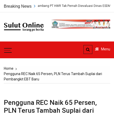
Skip
ap, Persetujuan Tambang PT HWR Tak Pernah Dievaluasi Dinas ESDM
Breaking News
to
content
Sulut
Online
Torang pe berita
Menu
Home
Pengguna REC Naik 65 Persen, PLN Terus Tambah Suplai dari
Pembangkit EBT Baru
Pengguna REC Naik 65 Persen,
PLN Terus Tambah Suplai dari