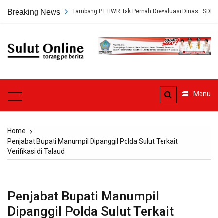
Skip
gkap, Persetujuan Tambang PT HWR Tak Pernah Dievaluasi Dinas ESDM
Breaking News
to
content
Sulut
Online
Torang pe berita
Menu
Home
Penjabat Bupati Manumpil Dipanggil Polda Sulut Terkait
Verifikasi di Talaud
Penjabat Bupati Manumpil
Dipanggil Polda Sulut Terkait