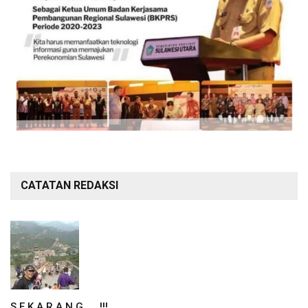
CATATAN REDAKSI
S E K A R A N G ……!!!