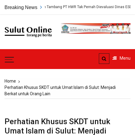
Skip
gkap, Persetujuan Tambang PT HWR Tak Pernah Dievaluasi Dinas ESDM
Breaking News
to
content
Sulut
Online
Torang pe berita
Menu
Home
Perhatian Khusus SKDT untuk Umat Islam di Sulut: Menjadi
Berkat untuk Orang Lain
Perhatian Khusus SKDT untuk
Umat Islam di Sulut: Menjadi