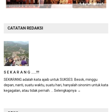
CATATAN REDAKSI
S E K A R A N G ……!!!
SEKARANG adalah kata ajaib untuk SUKSES. Besok, minggu
depan, nanti, suatu waktu, suatu hari, hanyalah sinonim untuk kata
kegagalan, atau tidak pernah.
... Selengkapnya →