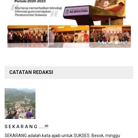
CATATAN REDAKSI
S E K A R A N G ……!!!
SEKARANG adalah kata ajaib untuk SUKSES. Besok, minggu