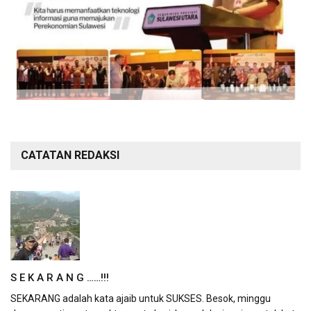
CATATAN REDAKSI
S E K A R A N G ……!!!
SEKARANG adalah kata ajaib untuk SUKSES. Besok, minggu