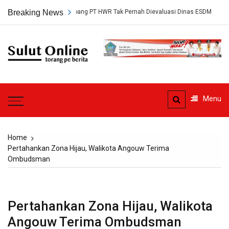
Skip
, Persetujuan Tambang PT HWR Tak Pernah Dievaluasi Dinas ESDM
Breaking News
to
content
Sulut
Online
Torang pe berita
Menu
Home
Pertahankan Zona Hijau, Walikota Angouw Terima
Ombudsman
Pertahankan Zona Hijau, Walikota
Angouw Terima Ombudsman