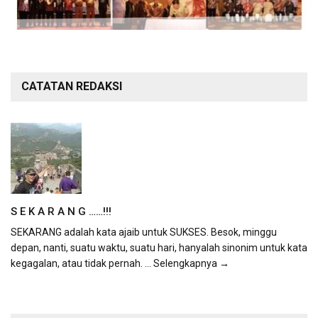
CATATAN REDAKSI
S E K A R A N G ……!!!
SEKARANG adalah kata ajaib untuk SUKSES. Besok, minggu
depan, nanti, suatu waktu, suatu hari, hanyalah sinonim untuk kata
kegagalan, atau tidak pernah.
... Selengkapnya →