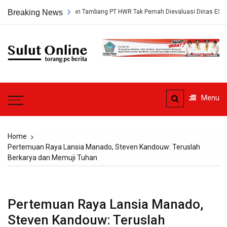
Skip
ungkap, Persetujuan Tambang PT HWR Tak Pernah Dievaluasi Dinas ESDM
Breaking News
to
content
Sulut
Online
Torang pe berita
Menu
Home
Pertemuan Raya Lansia Manado, Steven Kandouw: Teruslah
Berkarya dan Memuji Tuhan
Pertemuan Raya Lansia Manado,
Steven Kandouw: Teruslah