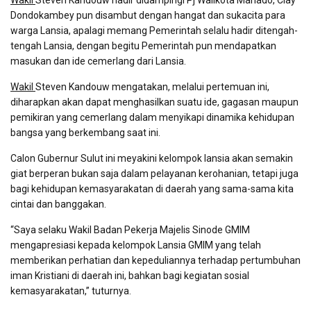
Wakil
Steven Kandouw hadir didampingi Pj Walikota Manado, Clay
Dondokambey pun disambut dengan hangat dan sukacita para
warga Lansia, apalagi memang Pemerintah selalu hadir ditengah-
tengah Lansia, dengan begitu Pemerintah pun mendapatkan
masukan dan ide cemerlang dari Lansia.
Wakil
Steven Kandouw mengatakan, melalui pertemuan ini,
diharapkan akan dapat menghasilkan suatu ide, gagasan maupun
pemikiran yang cemerlang dalam menyikapi dinamika kehidupan
bangsa yang berkembang saat ini.
Calon Gubernur Sulut ini meyakini kelompok lansia akan semakin
giat berperan bukan saja dalam pelayanan kerohanian, tetapi juga
bagi kehidupan kemasyarakatan di daerah yang sama-sama kita
cintai dan banggakan.
“Saya selaku Wakil Badan Pekerja Majelis Sinode GMIM
mengapresiasi kepada kelompok Lansia GMIM yang telah
memberikan perhatian dan kepeduliannya terhadap pertumbuhan
iman Kristiani di daerah ini, bahkan bagi kegiatan sosial
kemasyarakatan,” tuturnya.