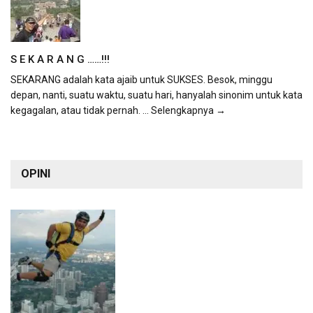
S E K A R A N G ……!!!
SEKARANG adalah kata ajaib untuk SUKSES. Besok, minggu
depan, nanti, suatu waktu, suatu hari, hanyalah sinonim untuk kata
kegagalan, atau tidak pernah.
... Selengkapnya →
OPINI