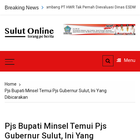
Skip
p, Persetujuan Tambang PT HWR Tak Pernah Dievaluasi Dinas ESDM
Breaking News
to
content
Sulut
Online
Torang pe berita
Menu
Home
Pjs Bupati Minsel Temui Pjs Gubernur Sulut, Ini Yang
Dibicarakan
Pjs Bupati Minsel Temui Pjs
Gubernur Sulut, Ini Yang