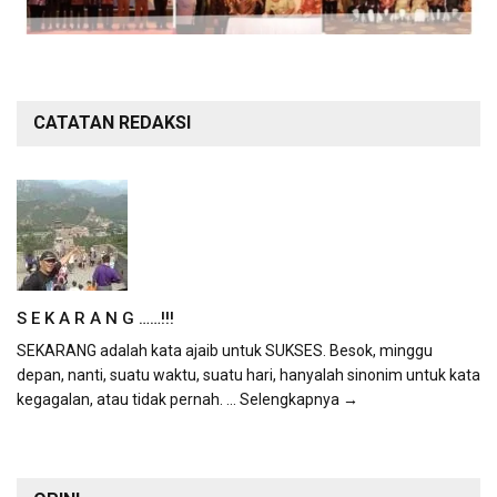
CATATAN REDAKSI
S E K A R A N G ……!!!
SEKARANG adalah kata ajaib untuk SUKSES. Besok, minggu
depan, nanti, suatu waktu, suatu hari, hanyalah sinonim untuk kata
kegagalan, atau tidak pernah.
... Selengkapnya →