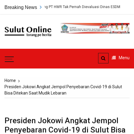
Skip
etujuan Tambang PT HWR Tak Pernah Dievaluasi Dinas ESDM
Breaking News
Ahli H
to
content
Sulut
Online
Torang pe berita
Menu
Home
Presiden Jokowi Angkat Jempol Penyebaran Covid-19 di Sulut
Bisa Ditekan Saat Mudik Lebaran
Presiden Jokowi Angkat Jempol
Penyebaran Covid-19 di Sulut Bisa