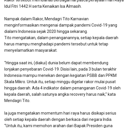
Rakor tersebut membahas berbagai hal pasca perayaan Hari Raya
Idul Fitri 1442 H serta Kenaikan Isa Almasih.
Nampak dalam Rakor, Mendagri Tito Karnavian
menginformasikan mengenai dampak pandemi Covid-19 yang
dialami Indonesia sejak 2020 hingga sekarang.
Tito mengatakan, dalam penanganannya, setiap kepala daerah
harus mampu menghadapi pandemi tersebut untuk tetap
menyelamatkan masyarakat.
“Hingga saat ini, (diakui) dunia belum dapat membendung
lonjakan penyebaran Covid-19. Disisi lain, pada 3 bulan terakhir
Indonesia mampu menekan dengan kegiatan PSBB dan PPKM
Skala Mikro. Untuk itu, setiap minggu digelar rakor mulai pusat
hingga daerah. Ada 4 indikator dalam penanganan Covid-19 oleh
kepala daerah, salah satunya angka recovery harus naik,” kata
Mendagri Tito.
Ia juga mengatakan momentum hari raya harus disikapi serius
oleh setiap kepala daerah dengan berkaca dari negara India.
“Untuk itu, kami memohon arahan dari Bapak Presiden guna