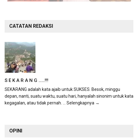
CATATAN REDAKSI
S E K A R A N G ……!!!
SEKARANG adalah kata ajaib untuk SUKSES. Besok, minggu
depan, nanti, suatu waktu, suatu hari, hanyalah sinonim untuk kata
kegagalan, atau tidak pernah.
... Selengkapnya →
OPINI