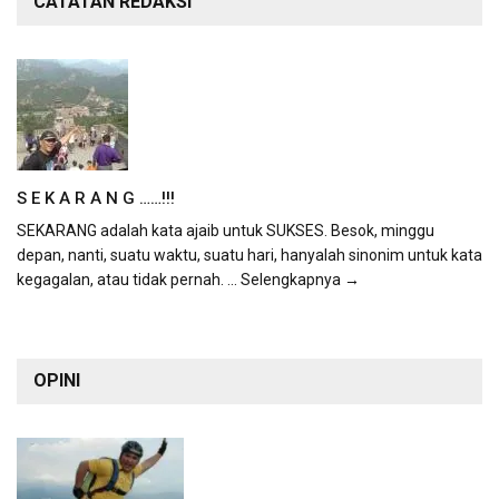
CATATAN REDAKSI
S E K A R A N G ……!!!
SEKARANG adalah kata ajaib untuk SUKSES. Besok, minggu
depan, nanti, suatu waktu, suatu hari, hanyalah sinonim untuk kata
kegagalan, atau tidak pernah.
... Selengkapnya →
OPINI