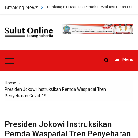
Skip
kap, Persetujuan Tambang PT HWR Tak Pernah Dievaluasi Dinas ESDM
Breaking News
to
content
Sulut
Online
Torang pe berita
Menu
Home
Presiden Jokowi Instruksikan Pemda Waspadai Tren
Penyebaran Covid-19
Presiden Jokowi Instruksikan
Pemda Waspadai Tren Penyebaran