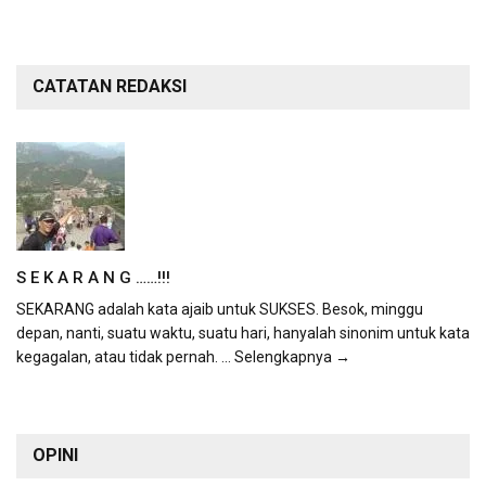
CATATAN REDAKSI
S E K A R A N G ……!!!
SEKARANG adalah kata ajaib untuk SUKSES. Besok, minggu
depan, nanti, suatu waktu, suatu hari, hanyalah sinonim untuk kata
kegagalan, atau tidak pernah.
... Selengkapnya →
OPINI