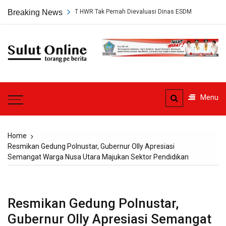
Skip
uan Tambang PT HWR Tak Pernah Dievaluasi Dinas ESDM
Breaking News
Ahli Hukum
to
content
Sulut
Online
Torang pe berita
Menu
Home
Resmikan Gedung Polnustar, Gubernur Olly Apresiasi
Semangat Warga Nusa Utara Majukan Sektor Pendidikan
Resmikan Gedung Polnustar,
Gubernur Olly Apresiasi Semangat