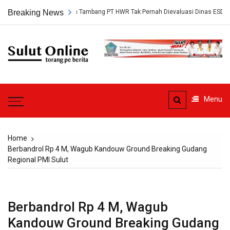
Skip
gkap, Persetujuan Tambang PT HWR Tak Pernah Dievaluasi Dinas ESDM
Breaking News
to
content
Sulut
Online
Torang pe berita
Menu
Home
Berbandrol Rp 4 M, Wagub Kandouw Ground Breaking Gudang
Regional PMI Sulut
Berbandrol Rp 4 M, Wagub
Kandouw Ground Breaking Gudang