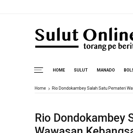
Skip
Fa
to
content
Torang pe berita
HOME
SULUT
MANADO
BOL
Home
Rio Dondokambey Salah Satu Pemateri W
Rio Dondokambey S
Wawasan Kebangsa