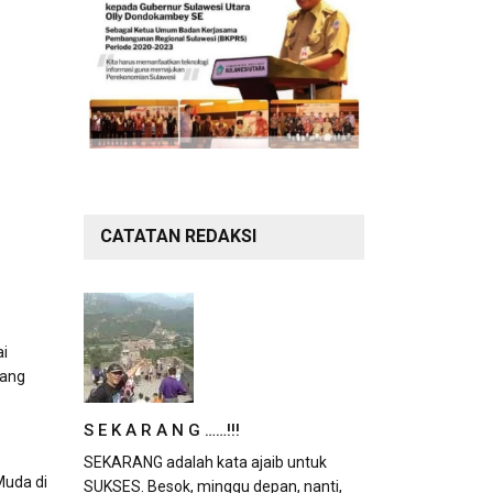
CATATAN REDAKSI
ai
yang
S E K A R A N G ……!!!
SEKARANG adalah kata ajaib untuk
Muda di
SUKSES. Besok, minggu depan, nanti,