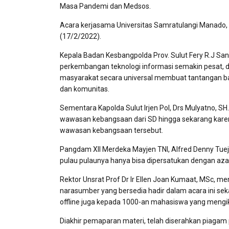
Masa Pandemi dan Medsos.
Acara kerjasama Universitas Samratulangi Manado, K
(17/2/2022).
Kepala Badan Kesbangpolda Prov. Sulut Fery R.J S
perkembangan teknologi informasi semakin pesat, dis
masyarakat secara universal membuat tantangan bar
dan komunitas.
Sementara Kapolda Sulut Irjen Pol, Drs Mulyatno, 
wawasan kebangsaan dari SD hingga sekarang karena
wawasan kebangsaan tersebut.
Pangdam XII Merdeka Mayjen TNI, Alfred Denny Tue
pulau pulaunya hanya bisa dipersatukan dengan azas
Rektor Unsrat Prof Dr Ir Ellen Joan Kumaat, MSc, 
narasumber yang bersedia hadir dalam acara ini sek
offline juga kepada 1000-an mahasiswa yang mengiku
Diakhir pemaparan materi, telah diserahkan piagam