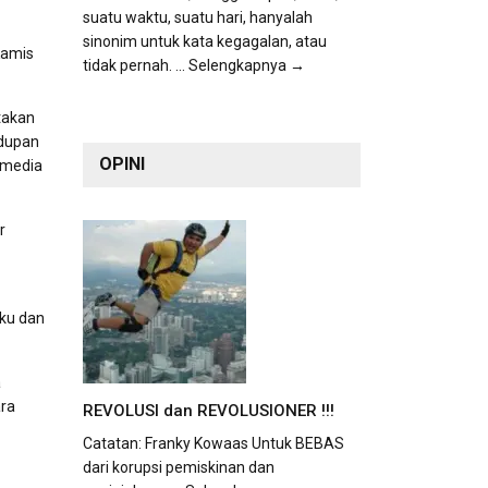
suatu waktu, suatu hari, hanyalah
sinonim untuk kata kegagalan, atau
Kamis
tidak pernah.
... Selengkapnya →
takan
idupan
OPINI
 media
r
uku dan
a
ara
REVOLUSI dan REVOLUSIONER !!!
Catatan: Franky Kowaas Untuk BEBAS
dari korupsi pemiskinan dan