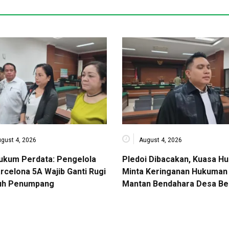
gust 4, 2026
August 4, 2026
Hukum Perdata: Pengelola
Pledoi Dibacakan, Kuasa H
rcelona 5A Wajib Ganti Rugi
Minta Keringanan Hukuman 
uh Penumpang
Mantan Bendahara Desa Be