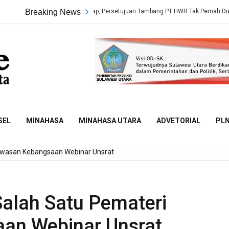
kta Sidang Terungkap, Persetujuan Tambang PT HWR Tak Pernah Dievaluasi Dina
Breaking News
Sulut
Online
SEL
MINAHASA
MINAHASA UTARA
ADVETORIAL
PL
awasan Kebangsaan Webinar Unsrat
alah Satu Pemateri
an Webinar Unsrat