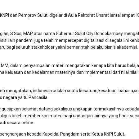
NPI dan Pemprov Sulut, digelar di Aula Rektorat Unsrat lantai empat, 
angian, S.Sos, MAP atas nama Gubernur Sulut Olly Dondokambey menga
isi lain pandemi juga telah mempercepat digitalisasi di segala lini keh
u bagi seluruh stakeholder yakni pemerintah pelaku bisnis akademisi,
SH. MM, dalam penyampaian materi mengatakan kenapa kita harus belaja
 keluasan dan kedalaman materinya dan implementasi dari nilai nilai
jeh mengatakan, indonesia adalah suatu kesatuan,kesatuan, bahasa,s
 negara yaitu Pancasila.
mengucapkan selamat datang sekaligus ungkapan terimakasihnya kepad
aligus boleh memberikan materi bagi undangan lainnya yang hadir sec
ti secara online.
 penghargaan kepada Kapolda, Pangdam serta Ketua KNPI Sulut.