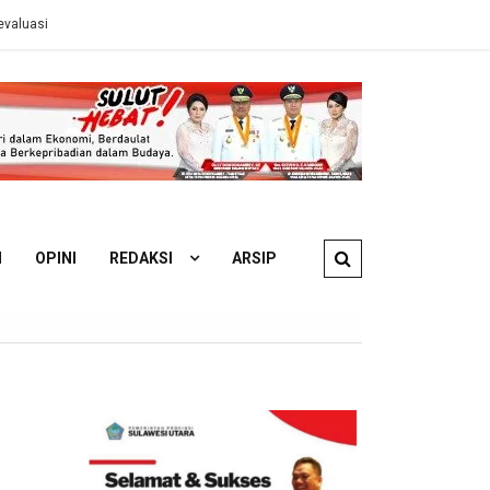
s ESDM
Ahli Hukum Perdata: Pengelola KM Barcelona 5A Wajib Gan
N
OPINI
REDAKSI
ARSIP