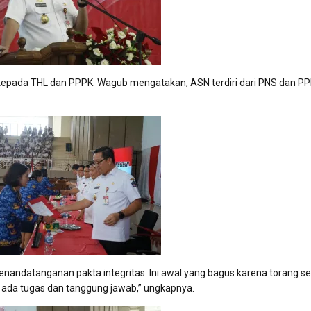
pada THL dan PPPK. Wagub mengatakan, ASN terdiri dari PNS dan PP
nandatanganan pakta integritas. Ini awal yang bagus karena torang 
a ada tugas dan tanggung jawab,” ungkapnya.