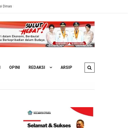
Ahli Hukum Perdata: Pengelola KM Barcelona 5A Wajib Ganti Rugi S
N
OPINI
REDAKSI
ARSIP
,