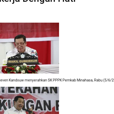
 Steven Kandouw menyerahkan SK PPPK Pemkab Minahasa, Rabu (5/6/2