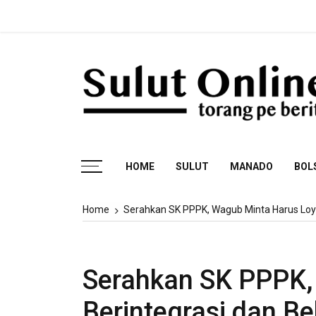
Skip
Fakta Sidan
to
content
Torang pe berita
HOME
SULUT
MANADO
BOL
Home
Serahkan SK PPPK, Wagub Minta Harus Loyal
Serahkan SK PPPK,
Berintegrasi dan B