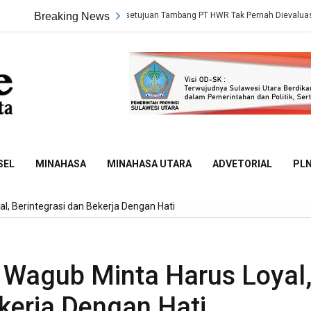
g Terungkap, Persetujuan Tambang PT HWR Tak Pernah Dievaluasi Dinas ESDM
Breaking News
Sulut
Online
SEL
MINAHASA
MINAHASA UTARA
ADVETORIAL
PL
, Berintegrasi dan Bekerja Dengan Hati
 Wagub Minta Harus Loyal
ekerja Dengan Hati