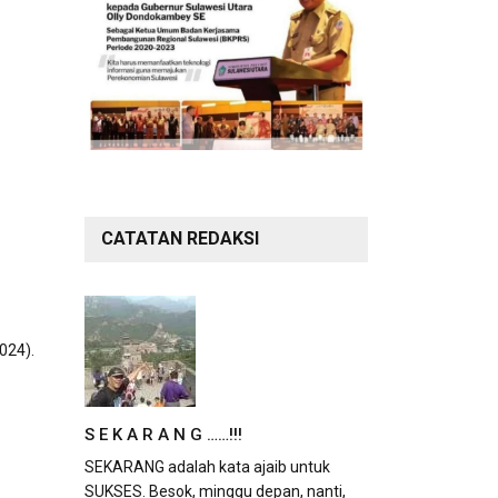
CATATAN REDAKSI
024).
S E K A R A N G ……!!!
SEKARANG adalah kata ajaib untuk
SUKSES. Besok, minggu depan, nanti,